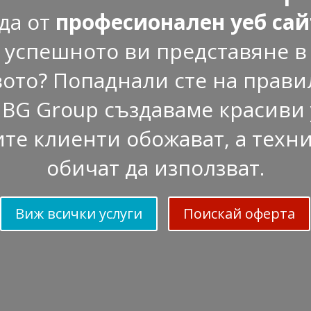
да от
професионален уеб сай
а успешното ви представяне в
ото? Попаднали сте на прави
 BG Group създаваме красиви 
те клиенти обожават, а техн
обичат да използват.
Виж всички услуги
Поискай оферта