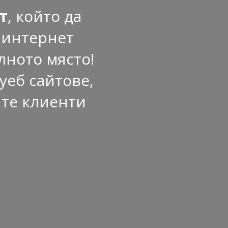
т
, който да
 интернет
лното място!
уеб сайтове,
ите клиенти